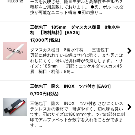
ーズを反映させ、軽量モデルと高剛性モデルの２
種類をご用意致しております。 ●刃、ボルトの交
換が可能なユニット構造 ●刃の擦り…
三徳包丁 185mm ダマスカス槌目 8角水牛
柄 【送料無料】
[
EA25
]
17,000
円
(税込)
ダマスカス槌目 8角水牛柄 三徳包丁
刃部に使われている鋼はサビに強く、また刃こぼ
れしにくく、研いだ切れ味が長持ちします。・サ
イズ：185mm ・刃部：ニッケルダマスカス45
層 槌目・柄部：8角…
三徳包丁 隆久 INOX ツバ付き
[
EA61
]
9,700
円
(税込)
三徳包丁 隆久 INOX ツバ付き さびにくいス
テンレス系の素材で、研ぎやすく、切れ味も良い
です。刃のサイズは180mmです。ツバの部分に刻
印でアルファベットか数字を入れることができま
す。…