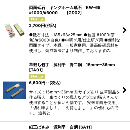
両面砥石 キングホーム砥石 KW-65
#1000/#6000
[
GD02
]
2,700
円
(税込)
●砥石寸法：185x63x25mm ●粒度:#1000(茶
色)/#6000(白色) ●中研ぎ用/仕上研ぎ用 ●便利な
両面タイプ。本職、一般家庭用。最高級研磨材を
使用し、焼成製法により制作しておりますの…
革裁ち包丁 源利平 青二鋼 15mm〜36mm
[
TA01
]
6,600
円
～
(税込)
サイズ：15mm〜36mm 別サイズあり 皮革製品を
作る職人、傘づくりの職人などプロの職人さんが
使用することが多い刃物です。 安来青鋼を使用、
「切れ味よし！」「刃持ちよし！」の優れもので
す。 道具と…
細工ばさみ 源利平 白鋼
[
SA11
]