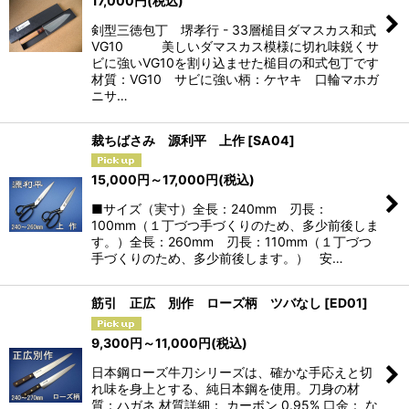
17,000
円
(税込)
剣型三徳包丁 堺孝行 - 33層槌目ダマスカス和式
VG10 美しいダマスカス模様に切れ味鋭くサ
ビに強いVG10を割り込ませた槌目の和式包丁です
材質：VG10 サビに強い柄：ケヤキ 口輪マホガ
ニサ…
裁ちばさみ 源利平 上作
[
SA04
]
15,000
円
～17,000
円
(税込)
■サイズ（実寸）全長：240mm 刃長：
100mm（１丁づつ手づくりのため、多少前後しま
す。）全長：260mm 刃長：110mm（１丁づつ
手づくりのため、多少前後します。） 安…
筋引 正広 別作 ローズ柄 ツバなし
[
ED01
]
9,300
円
～11,000
円
(税込)
日本鋼ローズ牛刀シリーズは、確かな手応えと切
れ味を身上とする、純日本鋼を使用。刀身の材
質：ハガネ 材質詳細： カーボン 0.95% 口金： な