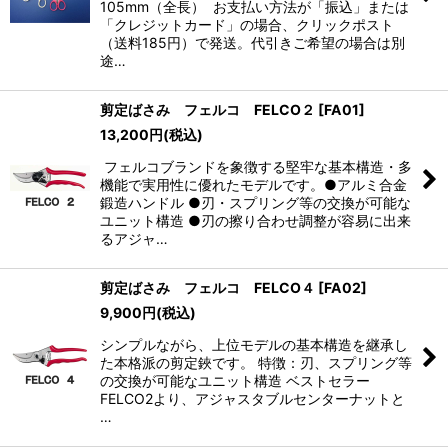
105mm（全長） お支払い方法が「振込」または
「クレジットカード」の場合、クリックポスト
（送料185円）で発送。代引きご希望の場合は別
途…
剪定ばさみ フェルコ FELCO２
[
FA01
]
13,200
円
(税込)
フェルコブランドを象徴する堅牢な基本構造・多
機能で実用性に優れたモデルです。●アルミ合金
鍛造ハンドル ●刃・スプリング等の交換が可能な
ユニット構造 ●刃の擦り合わせ調整が容易に出来
るアジャ…
剪定ばさみ フェルコ FELCO４
[
FA02
]
9,900
円
(税込)
シンプルながら、上位モデルの基本構造を継承し
た本格派の剪定鋏です。 特徴：刃、スプリング等
の交換が可能なユニット構造 ベストセラー
FELCO2より、アジャスタブルセンターナットと
…