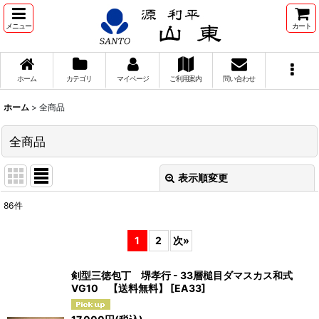
メニュー
カート
ホーム
カテゴリ
マイページ
ご利用案内
問い合わせ
ホーム
>
全商品
全商品
表示順変更
閉じる
86
件
表示数
:
1
2
次
»
並び順
:
剣型三徳包丁 堺孝行 - 33層槌目ダマスカス和式
VG10 【送料無料】
[
EA33
]
絞り込む