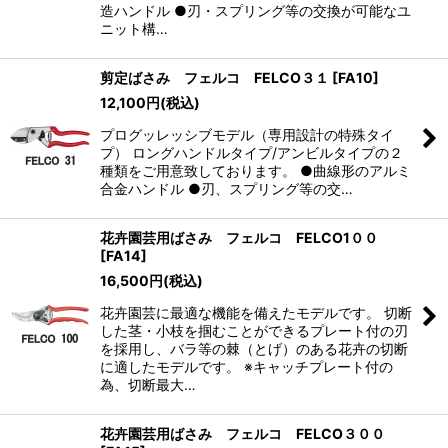
造ハンドル ●刃・スプリング等の交換が可能なユ
ニット構…
剪定ばさみ フェルコ FELCO３１
[
FA10
]
12,100
円
(税込)
プログッレッシブモデル（専用設計の特殊タイ
プ） ロングハンドルタイプ/アンビルタイプの２
種類をご用意致しております。 ●曲線形のアルミ
合金ハンドル ●刃、スプリング等の交…
花卉園芸用ばさみ フェルコ FELCO1００
[
FA14
]
16,500
円
(税込)
花卉園芸に最適な機能を備えたモデルです。 切断
した茎・小枝を掴むことができるプレート付の刃
を採用し、バラ等の棘（とげ）のある花卉の切断
に適したモデルです。 ※キャッチプレート付の
為、切断最大…
花卉園芸用ばさみ フェルコ FELCO３００