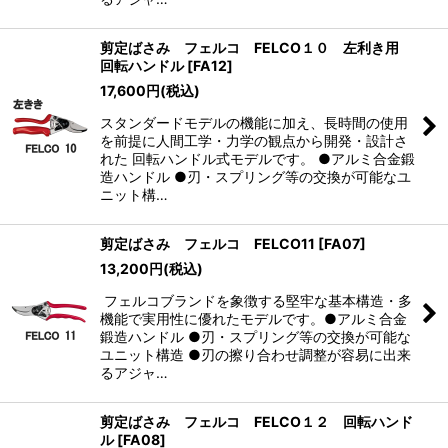
剪定ばさみ フェルコ FELCO１０ 左利き用
回転ハンドル
[
FA12
]
17,600
円
(税込)
スタンダードモデルの機能に加え、長時間の使用
を前提に人間工学・力学の観点から開発・設計さ
れた 回転ハンドル式モデルです。 ●アルミ合金鍛
造ハンドル ●刃・スプリング等の交換が可能なユ
ニット構…
剪定ばさみ フェルコ FELCO11
[
FA07
]
13,200
円
(税込)
フェルコブランドを象徴する堅牢な基本構造・多
機能で実用性に優れたモデルです。●アルミ合金
鍛造ハンドル ●刃・スプリング等の交換が可能な
ユニット構造 ●刃の擦り合わせ調整が容易に出来
るアジャ…
剪定ばさみ フェルコ FELCO１２ 回転ハンド
ル
[
FA08
]