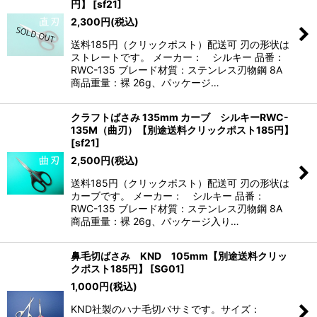
円】
[
sf21
]
2,300
円
(税込)
送料185円（クリックポスト）配送可 刃の形状は
ストレートです。 メーカー： シルキー 品番：
RWC-135 ブレード材質：ステンレス刃物鋼 8A
商品重量：裸 26g、パッケージ…
クラフトばさみ 135mm カーブ シルキーRWC-
135M（曲刃）【別途送料クリックポスト185円】
[
sf21
]
2,500
円
(税込)
送料185円（クリックポスト）配送可 刃の形状は
カーブです。 メーカー： シルキー 品番：
RWC-135 ブレード材質：ステンレス刃物鋼 8A
商品重量：裸 26g、パッケージ入り…
鼻毛切ばさみ KND 105mm【別途送料クリッ
クポスト185円】
[
SG01
]
1,000
円
(税込)
KND社製のハナ毛切バサミです。サイズ：