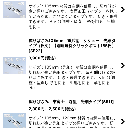
サイズ：105mm 材質は白鋼を使用し、切れ味が
良い握りばさみです。 表面加工（イブシ）を施し
ているため、さびにくいタイプです。 研ぎ・修理
できます。 刃付け調整・型直し 糸を切る、生地
を切…
握りばさみ105mm 重兵衛 シシュー 先細タ
イプ（反刃）【別途送料クリックポスト185円】
[
SB22
]
3,900
円
(税込)
サイズ：105mm（先細） 材質は白鋼を使用し、
切れ味が良い先細タイプです。 反刃(曲刃）の握
りばさみです。 研ぎ・修理できます。 刃付け調
整・型直し 糸を切る、生地を切る、革を切る、
etc…
握りばさみ 東富士 堺型 先細タイプ
[
SB11
]
2,300
円
～2,500
円
(税込)
サイズ：105mm、120mm 材質は白鋼を使用し、
切れ味が良い先細タイプの握りばさみです。 研