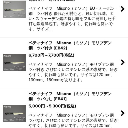
ペティナイフ Misono（ミソノ）EU・カーボン
鋼 ツバ付き 優れた刃持ちと、鋭い切れ味。Ｅ
U・スウェーデン鋼の持ち味をフルに発揮した手
打ち鍛造洋包丁。研ぎやすく、切れ味も良いで
す。サイズ…
ペティナイフ Misono（ミソノ）モリブデン
鋼 ツバ付き
[
EB42
]
6,700
円
～7,700
円
(税込)
ペティナイフ Misono（ミソノ）モリブデン鋼
ツバ付き さびにくいステンレス系の素材で、研ぎ
やすく、切れ味も良いです。サイズは120mm、
130mm、150mmがあります。
ペティナイフ Misono（ミソノ）モリブデン
鋼 ツバなし
[
EB41
]
5,000
円
～5,300
円
(税込)
ペティナイフ Misono（ミソノ）モリブデン鋼
ツバなし さびにくいステンレス系の素材で、研ぎ
やすく、切れ味も良いです。サイズは120mm、