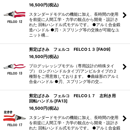
16,500
円
(税込)
スタンダードモデルの機能に加え、長時間の使用
を前提に人間工学・力学の観点から開発・設計さ
れた 回転ハンドル式モデルです。 ●アルミ合金鍛
造ハンドル ●刃・スプリング等の交換が可能なユ
ニット構…
剪定ばさみ フェルコ FELCO１３
[
FA09
]
16,500
円
(税込)
プログッレッシブモデル（専用設計の特殊タイ
プ） ロングハンドルタイプ/アンビルタイプの２
種類をご用意致しております。 ●曲線形のアルミ
合金ハンドル ●刃、スプリング等の交…
剪定ばさみ フェルコ FELCO１７ 左利き用
回転ハンドル
[
FA13
]
16,500
円
(税込)
スタンダードモデルの機能に加え、長時間の使用
を前提に人間工学・力学の観点から開発・設計さ
れた 回転ハンドル式モデルです。 ●アルミ合金鍛