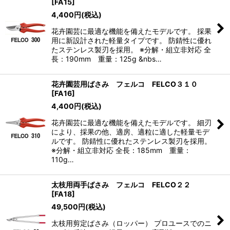
[
FA15
]
4,400
円
(税込)
花卉園芸に最適な機能を備えたモデルです。 採果
用に新設計された軽量タイプです。 防錆性に優れ
たステンレス製刃を採用。 ※分解・組立非対応 全
長：190mm 重量：125g &nbs…
花卉園芸用ばさみ フェルコ FELCO３１０
[
FA16
]
4,400
円
(税込)
花卉園芸に最適な機能を備えたモデルです。 細刃
により、採果の他、適房、適粒に適した軽量モデ
ルです。 防錆性に優れたステンレス製刃を採用。
※分解・組立非対応 全長：185mm 重量：
110g…
太枝用両手ばさみ フェルコ FELCO２２
[
FA18
]
49,500
円
(税込)
太枝用剪定ばさみ（ロッパー） プロユースでのニ