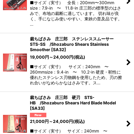
■サイズ（実寸） 全長：200mm〜300mm
size：7.9-in 〜 11.8-in 庄三郎の標準型のはさ
みで、布地の裁断に適しています。 切れ味が良
く、手になじみ使いやすい、東鋏の普及品です。
…
裁ちばさみ 庄三郎 ステンレススムーサー
STS-SS /Shozaburo Shears Stainless
Smoother
[
SA32
]
19,000
円
～24,000
円
(税込)
■サイズ（実寸） サイズ：240mm 〜
260mmsize：9.4-in 〜 10.2-in 硬度・靭性に
優れたステンレス刃物鋼を使用したため、刃の擦
れ合いがなめらかなはさみです。ス…
裁ちばさみ 庄三郎 硬刃 STS-
HB /Shozaburo Shears Hard Blade Model
[
SA33
]
21,000
円
～24,000
円
(税込)
■サイズ（実寸） サイズ：240mm 〜