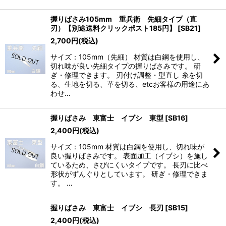
握りばさみ105mm 重兵衛 先細タイプ（直
刃）【別途送料クリックポスト185円】
[
SB21
]
2,700
円
(税込)
サイズ：105mm（先細） 材質は白鋼を使用し、
切れ味が良い先細タイプの握りばさみです。 研
ぎ・修理できます。 刃付け調整・型直し 糸を切
る、生地を切る、革を切る、etcお客様の用途にあ
わせ…
握りばさみ 東富士 イブシ 東型
[
SB16
]
2,400
円
(税込)
サイズ：105mm 材質は白鋼を使用し、切れ味が
良い握りばさみです。 表面加工（イブシ）を施し
ているため、さびにくいタイプです。 長刃に比べ
形状がずんぐりとしています。 研ぎ・修理できま
す。 …
握りばさみ 東富士 イブシ 長刃
[
SB15
]
2,400
円
(税込)