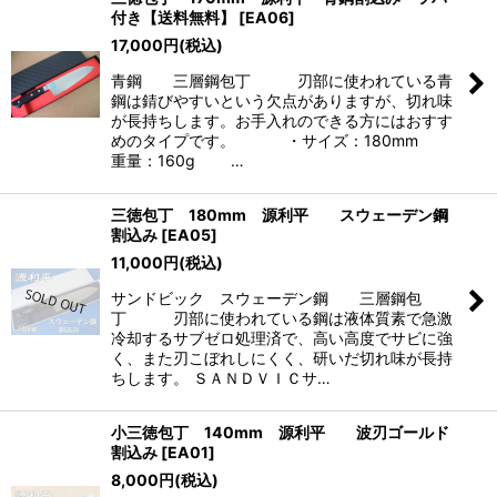
付き【送料無料】
[
EA06
]
17,000
円
(税込)
青鋼 三層鋼包丁 刃部に使われている青
鋼は錆びやすいという欠点がありますが、切れ味
が長持ちします。お手入れのできる方にはおすす
めのタイプです。 ・サイズ：180mm
重量：160g …
三徳包丁 180mm 源利平 スウェーデン鋼
割込み
[
EA05
]
11,000
円
(税込)
サンドビック スウェーデン鋼 三層鋼包
丁 刃部に使われている鋼は液体質素で急激
冷却するサブゼロ処理済で、高い高度でサビに強
く、また刃こぼれしにくく、研いだ切れ味が長持
ちします。 ＳＡＮＤＶＩＣサ…
小三徳包丁 140mm 源利平 波刃ゴールド
割込み
[
EA01
]
8,000
円
(税込)