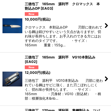
三徳包丁 165mm 源利平 クロマックス 本
割込みDP
[
EA03
]
10,000
円
(税込)
クロマックス 本割込みDP 刃部に使われて
いる鋼は錆びやすいという欠点がありますが、切
れ味が長持ちします。お手入れのできる方にはお
すすめのタイプです。 ・サイズ：
165mm 重量：155g…
三徳包丁 165mm 源利平 VG10本割込み
[
EA02
]
12,000
円
(税込)
三徳包丁 源利平 VG10本割込み 刃部に使わ
れている鋼はサビに強く、また刃こぼれしにく
く、切れ味が長持ちします。 ・サイズ：
165mm ・刃身材：VG10（割込材） ・柄
部：積層強化木&nb…
三徳包丁 170mm 源利平 青鋼割込み ツバ