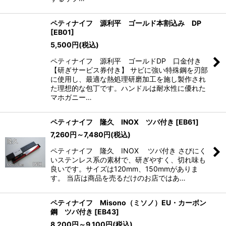
ペティナイフ 源利平 ゴールド本割込み DP
[
EB01
]
5,500
円
(税込)
ペティナイフ 源利平 ゴールドDP 口金付き
【研ぎサービス券付き】 サビに強い特殊鋼を刃部
に使用し、最適な熱処理研磨加工を施し製作され
た理想的な包丁です。ハンドルは耐水性に優れた
マホガニー…
ペティナイフ 隆久 INOX ツバ付き
[
EB61
]
7,260
円
～7,480
円
(税込)
ペティナイフ 隆久 INOX ツバ付き さびにく
いステンレス系の素材で、研ぎやすく、切れ味も
良いです。サイズは120mm、150mmがありま
す。 当店は商品を売るだけのお店ではあ…
ペティナイフ Misono（ミソノ）EU・カーボン
鋼 ツバ付き
[
EB43
]
8,200
円
～9,100
円
(税込)