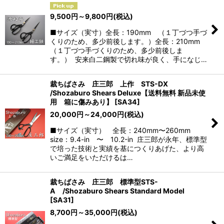
9,500
円
～9,800
円
(税込)
■サイズ（実寸）全長：190mm （１丁づつ手づ
くりのため、多少前後します。）全長：210mm
（１丁づつ手づくりのため、多少前後しま
す。） 安来白二鋼製で切れ味が良く、手になじ…
裁ちばさみ 庄三郎 上作 STS-DX
/Shozaburo Shears Deluxe【送料無料 新品未使
用 箱に傷みあり】
[
SA34
]
20,000
円
～24,000
円
(税込)
■サイズ（実寸） 全長：240mm〜260mm
size：9.4-in 〜 10.2-in 庄三郎が永年、標準型
で培った技術と実績を基につくりあげた、より高
いご満足をいただけるは…
裁ちばさみ 庄三郎 標準型STS-
A /Shozaburo Shears Standard Model
[
SA31
]
8,700
円
～35,000
円
(税込)