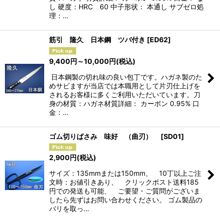
し 硬度：HRC 60 中子形状： 本通し サブゼロ処
理：…
筋引 隆久 日本鋼 ツバ付き
[
ED62
]
9,400
円
～10,000
円
(税込)
日本鋼製の切れ味の良い包丁です。ハガネ製のた
めサビますが当店では本職用として片刃仕上げを
されるお客様に多くご利用いただいています。刀
身の材質：ハガネ材質詳細： カーボン 0.95% 口
金：…
ゴム切りばさみ 味好 （曲刃）
[
SD01
]
2,900
円
(税込)
サイズ：135mmまたは150mm、 10丁以上ご注
文時：お値引きあり、 クリックポスト送料185
円での発送も可能、 ご要望・ご質問がございま
したら先ずはお問い合わせください。 ゴム製品の
バリを取っ…