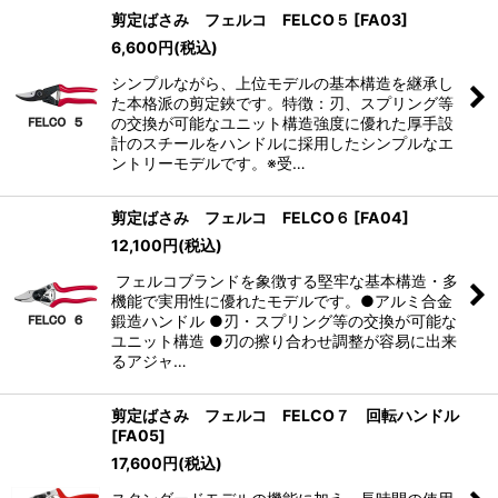
剪定ばさみ フェルコ FELCO５
[
FA03
]
6,600
円
(税込)
シンプルながら、上位モデルの基本構造を継承し
た本格派の剪定鋏です。特徴：刃、スプリング等
の交換が可能なユニット構造強度に優れた厚手設
計のスチールをハンドルに採用したシンプルなエ
ントリーモデルです。※受…
剪定ばさみ フェルコ FELCO６
[
FA04
]
12,100
円
(税込)
フェルコブランドを象徴する堅牢な基本構造・多
機能で実用性に優れたモデルです。●アルミ合金
鍛造ハンドル ●刃・スプリング等の交換が可能な
ユニット構造 ●刃の擦り合わせ調整が容易に出来
るアジャ…
剪定ばさみ フェルコ FELCO７ 回転ハンドル
[
FA05
]
17,600
円
(税込)