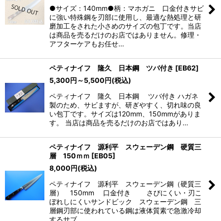
●サイズ：140mm●柄：マホガニ 口金付きサビ
に強い特殊鋼を刃部に使用し、最適な熱処理と研
磨加工をされた小さめのサイズの包丁です。当店
は商品を売るだけのお店ではありません。修理・
アフターケアもお任せ…
ペティナイフ 隆久 日本鋼 ツバ付き
[
EB62
]
5,300
円
～5,500
円
(税込)
ペティナイフ 隆久 日本鋼 ツバ付き ハガネ
製のため、サビますが、研ぎやすく、切れ味の良
い包丁です。サイズは120mm、150mmがありま
す。 当店は商品を売るだけのお店ではあり…
ペティナイフ 源利平 スウェーデン鋼 硬質三
層 150ｍｍ
[
EB05
]
8,000
円
(税込)
ペティナイフ 源利平 スウェーデン鋼（硬質三
層） 150mm 口金付き さびにくい・刃こ
ぼれしにくいサンドビック スウェーデン鋼 三
層鋼刃部に使われている鋼は液体質素で急激冷却
するサブ…