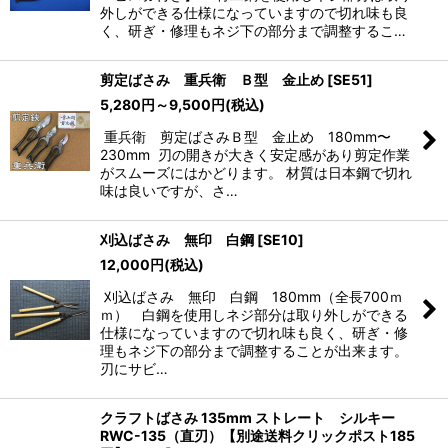
外しができる仕様になっていますので切れ味も良
く、研ぎ・修理もネジ下の部分まで調整するこ…
剪定ばさみ 重兵衛 Ｂ型 金止め
[
SE51
]
5,280
円
～9,500
円
(税込)
重兵衛 剪定ばさみＢ型 金止め 180mm〜
230mm 刃の開きが大きく安定感があり剪定作業
がスムーズにはかどります。 材質は日本鋼で切れ
味は良いですが、さ…
刈込ばさみ 無印 白鋼
[
SE10
]
12,000
円
(税込)
刈込ばさみ 無印 白鋼 180mm（全長700ｍ
ｍ） 白鋼を使用しネジ部分は取り外しができる
仕様になっていますので切れ味も良く、研ぎ・修
理もネジ下の部分まで調整することが出来ます。
刃にサビ…
クラフトばさみ 135mm ストレート シルキー
RWC-135（直刃）【別途送料クリックポスト185