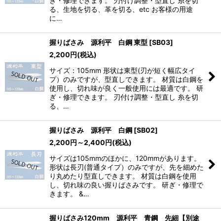
ぎ・修理できます。 刃付け調整・型直し 糸を切
る、生地を切る、革を切る、etc お客様の用途
に…
握りばさみ 源利平 白鋼 東型
[
SB03
]
2,200
円
(税込)
サイズ：105mm 形状は東型(刃が短く幅広タイ
プ）のみですが、型直しできます。 材質は白鋼を
使用し、切れ味が良く一般使用には最適です。 研
ぎ・修理できます。 刃付け調整・型直し 糸を切
る、…
握りばさみ 源利平 白鋼
[
SB02
]
2,200
円
～2,400
円
(税込)
サイズは105mmのほかに、120mmがあります。
形状は長刃(普通タイプ）のみですが、先を細めた
り丸めたり型直しできます。 材質は白鋼を使用
し、切れ味の良い握りばさみです。 研ぎ・修理で
きます。 &…
握りばさみ120mm 源利平 青鋼 先細【別途