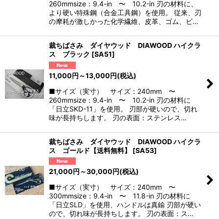
260mmsize：9.4-in 〜 10.2-in 刃の材料に、
より硬い特殊鋼（合金工具鋼）を使用。 従来、刃
の摩耗が激しかった化学繊維、皮革、ゴム、ビ…
裁ちばさみ ダイヤウッド DIAWOOD ハイクラ
ス ブラック
[
SA51
]
11,000
円
～13,000
円
(税込)
■サイズ（実寸） サイズ：240mm 〜
260mmsize：9.4-in 〜 10.2-in 刃の材料に
「日立SKD-11」を使用。 刃部が硬いので、切れ
味が長持ちします。 刃の表面：ステンレス…
裁ちばさみ ダイヤウッド DIAWOOD ハイクラ
ス ゴールド【送料無料】
[
SA53
]
21,000
円
～30,000
円
(税込)
■サイズ（実寸） サイズ：240mm 〜
300mmsize：9.4-in 〜 11.8-in 刃の材料に
「日立SLD」を使用、ハンドルは真鍮 刃部が硬い
ので、切れ味が長持ちします。 刃の表面：ス…