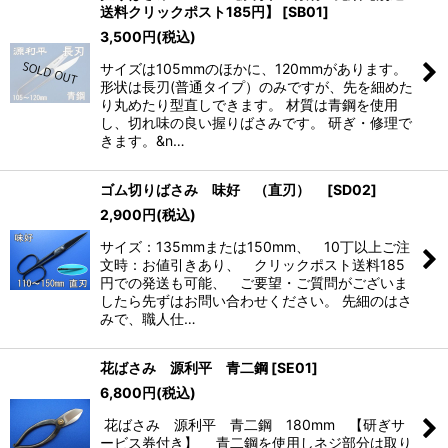
送料クリックポスト185円】
[
SB01
]
3,500
円
(税込)
サイズは105mmのほかに、120mmがあります。
形状は長刃(普通タイプ）のみですが、先を細めた
り丸めたり型直しできます。 材質は青鋼を使用
し、切れ味の良い握りばさみです。 研ぎ・修理で
きます。&n…
ゴム切りばさみ 味好 （直刃）
[
SD02
]
2,900
円
(税込)
サイズ：135mmまたは150mm、 10丁以上ご注
文時：お値引きあり、 クリックポスト送料185
円での発送も可能、 ご要望・ご質問がございま
したら先ずはお問い合わせください。 先細のはさ
みで、職人仕…
花ばさみ 源利平 青二鋼
[
SE01
]
6,800
円
(税込)
花ばさみ 源利平 青二鋼 180mm 【研ぎサ
ービス券付き】 青二鋼を使用しネジ部分は取り