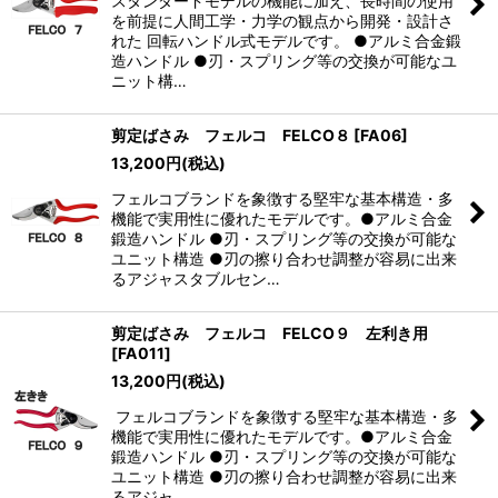
スタンダードモデルの機能に加え、長時間の使用
を前提に人間工学・力学の観点から開発・設計さ
れた 回転ハンドル式モデルです。 ●アルミ合金鍛
造ハンドル ●刃・スプリング等の交換が可能なユ
ニット構…
剪定ばさみ フェルコ FELCO８
[
FA06
]
13,200
円
(税込)
フェルコブランドを象徴する堅牢な基本構造・多
機能で実用性に優れたモデルです。●アルミ合金
鍛造ハンドル ●刃・スプリング等の交換が可能な
ユニット構造 ●刃の擦り合わせ調整が容易に出来
るアジャスタブルセン…
剪定ばさみ フェルコ FELCO９ 左利き用
[
FA011
]
13,200
円
(税込)
フェルコブランドを象徴する堅牢な基本構造・多
機能で実用性に優れたモデルです。●アルミ合金
鍛造ハンドル ●刃・スプリング等の交換が可能な
ユニット構造 ●刃の擦り合わせ調整が容易に出来
るアジャ…