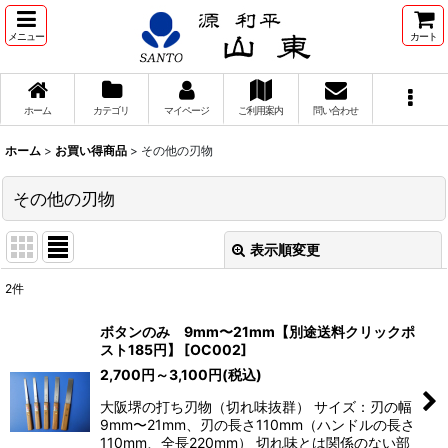
メニュー
カート
ホーム
カテゴリ
マイページ
ご利用案内
問い合わせ
ホーム
>
お買い得商品
>
その他の刃物
その他の刃物
表示順変更
閉じる
2
件
表示数
:
ボタンのみ 9mm〜21mm【別途送料クリックポ
スト185円】
[
OC002
]
並び順
:
2,700
円
～3,100
円
(税込)
大阪堺の打ち刃物（切れ味抜群） サイズ：刃の幅
絞り込む
9mm〜21mm、刃の長さ110mm（ハンドルの長さ
110mm、全長220mm） 切れ味とは関係のない部