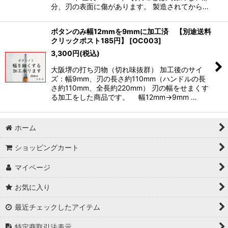
分、刃の表面に傷があります。 製造されてから…
ボタンのみ幅12mmを9mmに加工済 【別途送料
クリックポスト185円】
[
OC003
]
3,300
円
(税込)
大阪堺の打ち刃物（切れ味抜群） 加工後のサイ
ズ：幅9mm、刃の長さ約110mm（ハンドルの長
さ約110mm、全長約220mm） 刃の幅をせまくす
る加工をした商品です。 幅12mm→9mm …
ホーム
ショッピングカート
マイページ
お気に入り
最近チェックしたアイテム
特定商取引法表示