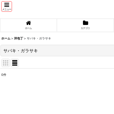
メニュー
ホーム
カテゴリ
ホーム
>
洋包丁
>
サバキ・ガラサキ
サバキ・ガラサキ
0
件
表示数
:
並び順
: