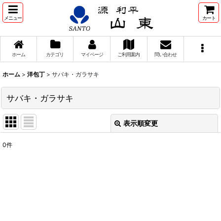
メニュー
カート
ホーム
カテゴリ
マイページ
ご利用案内
問い合わせ
ホーム
>
洋包丁
>
サバキ・ガラサキ
サバキ・ガラサキ
表示順変更
閉じる
0
件
表示数
:
並び順
:
絞り込む