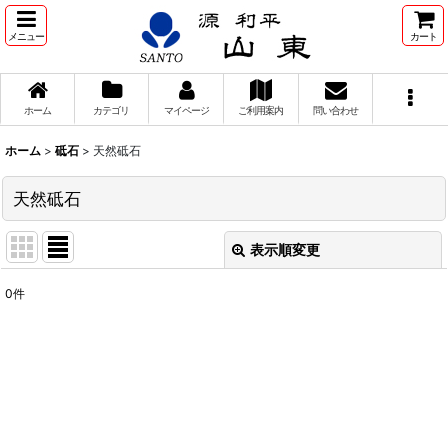
メニュー
カート
ホーム
カテゴリ
マイページ
ご利用案内
問い合わせ
ホーム
>
砥石
>
天然砥石
天然砥石
表示順変更
閉じる
0
件
表示数
:
並び順
:
絞り込む