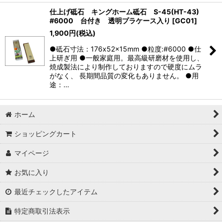
仕上げ砥石 キングホーム砥石 S-45(HT-43)
#6000 台付き 透明プラケース入り
[
GC01
]
1,900
円
(税込)
●砥石寸法：176x52x15mm ●粒度:#6000 ●仕
上研ぎ用 ●一般家庭用。最高級研磨材を使用し、
焼成製法により制作しておりますので硬度にムラ
がなく、 長期間品質の変化もありません。 ●用
途：…
ホーム
ショッピングカート
マイページ
お気に入り
最近チェックしたアイテム
特定商取引法表示