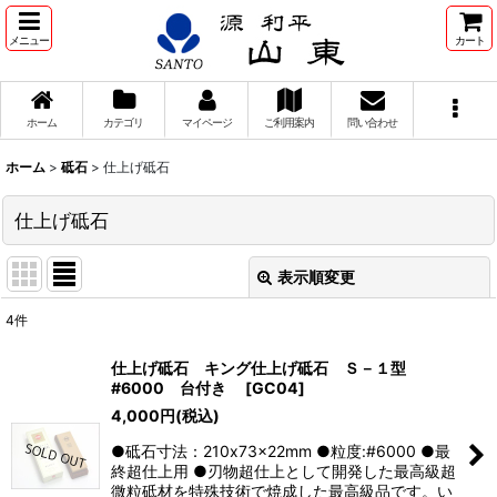
メニュー
カート
ホーム
カテゴリ
マイページ
ご利用案内
問い合わせ
ホーム
>
砥石
>
仕上げ砥石
仕上げ砥石
表示順変更
閉じる
4
件
表示数
:
仕上げ砥石 キング仕上げ砥石 Ｓ－１型
#6000 台付き
[
GC04
]
並び順
:
4,000
円
(税込)
●砥石寸法：210x73x22mm ●粒度:#6000 ●最
絞り込む
終超仕上用 ●刃物超仕上として開発した最高級超
微粒砥材を特殊技術で焼成した最高級品です。い