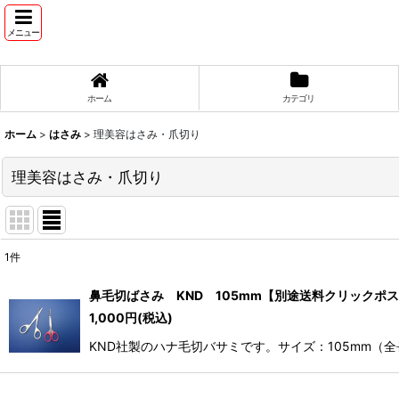
メニュー
ホーム
カテゴリ
ホーム
>
はさみ
>
理美容はさみ・爪切り
理美容はさみ・爪切り
1
件
表示数
:
鼻毛切ばさみ KND 105mm【別途送料クリックポス
1,000
円
(税込)
並び順
:
KND社製のハナ毛切バサミです。サイズ：105mm（