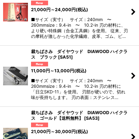
21,000
円
～24,000
円
(税込)
■サイズ（実寸） サイズ：240mm 〜
260mmsize：9.4-in 〜 10.2-in 刃の材料に、
より硬い特殊鋼（合金工具鋼）を使用。 従来、刃
の摩耗が激しかった化学繊維、皮革、ゴム、ビ…
裁ちばさみ ダイヤウッド DIAWOOD ハイクラ
ス ブラック
[
SA51
]
11,000
円
～13,000
円
(税込)
■サイズ（実寸） サイズ：240mm 〜
260mmsize：9.4-in 〜 10.2-in 刃の材料に
「日立SKD-11」を使用。 刃部が硬いので、切れ
味が長持ちします。 刃の表面：ステンレス…
裁ちばさみ ダイヤウッド DIAWOOD ハイクラ
ス ゴールド【送料無料】
[
SA53
]
21,000
円
～30,000
円
(税込)