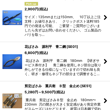
2,900
円
(税込)
サイズ：135mmまたは150mm、 10丁以上ご注
文時：お値引きあり、 クリックポスト送料185
円での発送も可能、 ご要望・ご質問がございま
したら先ずはお問い合わせください。 ゴム製品の
バリを取っ…
花ばさみ 源利平 青二鋼
[
SE01
]
6,800
円
(税込)
花ばさみ 源利平 青二鋼 180mm 【研ぎサ
ービス券付き】 青二鋼を使用しネジ部分は取り
外しができる仕様になっていますので切れ味も良
く、研ぎ・修理もネジ下の部分まで調整するこ…
剪定ばさみ 重兵衛 Ｂ型 金止め
[
SE51
]
5,280
円
～9,500
円
(税込)
重兵衛 剪定ばさみＢ型 金止め 180mm〜
230mm 刃の開きが大きく安定感があり剪定作業
がスムーズにはかどります。 材質は日本鋼で切れ