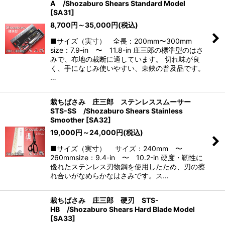
A /Shozaburo Shears Standard Model
[
SA31
]
8,700
円
～35,000
円
(税込)
■サイズ（実寸） 全長：200mm〜300mm
size：7.9-in 〜 11.8-in 庄三郎の標準型のはさ
みで、布地の裁断に適しています。 切れ味が良
く、手になじみ使いやすい、東鋏の普及品です。
…
裁ちばさみ 庄三郎 ステンレススムーサー
STS-SS /Shozaburo Shears Stainless
Smoother
[
SA32
]
19,000
円
～24,000
円
(税込)
■サイズ（実寸） サイズ：240mm 〜
260mmsize：9.4-in 〜 10.2-in 硬度・靭性に
優れたステンレス刃物鋼を使用したため、刃の擦
れ合いがなめらかなはさみです。ス…
裁ちばさみ 庄三郎 硬刃 STS-
HB /Shozaburo Shears Hard Blade Model
[
SA33
]