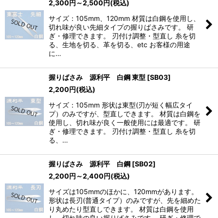
2,300
円
～2,500
円
(税込)
サイズ：105mm、120mm 材質は白鋼を使用し、
切れ味が良い先細タイプの握りばさみです。 研
ぎ・修理できます。 刃付け調整・型直し 糸を切
る、生地を切る、革を切る、etc お客様の用途
に…
握りばさみ 源利平 白鋼 東型
[
SB03
]
2,200
円
(税込)
サイズ：105mm 形状は東型(刃が短く幅広タイ
プ）のみですが、型直しできます。 材質は白鋼を
使用し、切れ味が良く一般使用には最適です。 研
ぎ・修理できます。 刃付け調整・型直し 糸を切
る、…
握りばさみ 源利平 白鋼
[
SB02
]
2,200
円
～2,400
円
(税込)
サイズは105mmのほかに、120mmがあります。
形状は長刃(普通タイプ）のみですが、先を細めた
り丸めたり型直しできます。 材質は白鋼を使用
し、切れ味の良い握りばさみです。 研ぎ・修理で