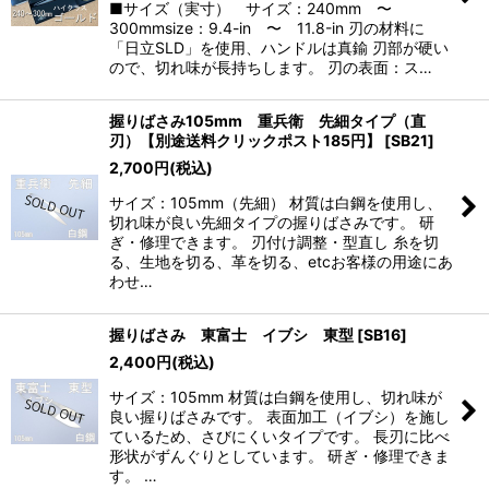
■サイズ（実寸） サイズ：240mm 〜
300mmsize：9.4-in 〜 11.8-in 刃の材料に
「日立SLD」を使用、ハンドルは真鍮 刃部が硬い
ので、切れ味が長持ちします。 刃の表面：ス…
握りばさみ105mm 重兵衛 先細タイプ（直
刃）【別途送料クリックポスト185円】
[
SB21
]
2,700
円
(税込)
サイズ：105mm（先細） 材質は白鋼を使用し、
切れ味が良い先細タイプの握りばさみです。 研
ぎ・修理できます。 刃付け調整・型直し 糸を切
る、生地を切る、革を切る、etcお客様の用途にあ
わせ…
握りばさみ 東富士 イブシ 東型
[
SB16
]
2,400
円
(税込)
サイズ：105mm 材質は白鋼を使用し、切れ味が
良い握りばさみです。 表面加工（イブシ）を施し
ているため、さびにくいタイプです。 長刃に比べ
形状がずんぐりとしています。 研ぎ・修理できま
す。 …