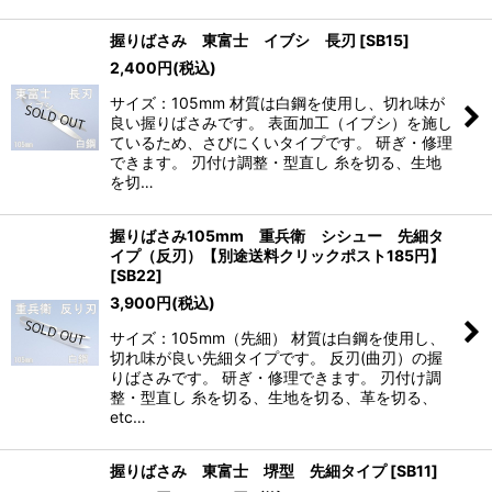
握りばさみ 東富士 イブシ 長刃
[
SB15
]
2,400
円
(税込)
サイズ：105mm 材質は白鋼を使用し、切れ味が
良い握りばさみです。 表面加工（イブシ）を施し
ているため、さびにくいタイプです。 研ぎ・修理
できます。 刃付け調整・型直し 糸を切る、生地
を切…
握りばさみ105mm 重兵衛 シシュー 先細タ
イプ（反刃）【別途送料クリックポスト185円】
[
SB22
]
3,900
円
(税込)
サイズ：105mm（先細） 材質は白鋼を使用し、
切れ味が良い先細タイプです。 反刃(曲刃）の握
りばさみです。 研ぎ・修理できます。 刃付け調
整・型直し 糸を切る、生地を切る、革を切る、
etc…
握りばさみ 東富士 堺型 先細タイプ
[
SB11
]