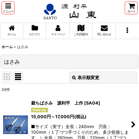
メニュー
カート
ホーム
カテゴリ
マイページ
ご利用案内
問い合わせ
ホーム
>
はさみ
はさみ
表示順変更
閉じる
24
件
サブカテゴリ
:
裁ちばさみ 源利平 上作
[
SA04
]
表示数
:
15,000
円
～17,000
円
(税込)
■サイズ（実寸）全長：240mm 刃長：
並び順
:
100mm（１丁づつ手づくりのため、多少前後しま
す。）全長：260mm 刃長：110mm（１丁づつ