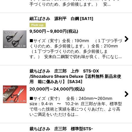
手づくりのため、多少前後します。） 安…
絞り込む
細工ばさみ 源利平 白鋼
[
SA11
]
9,500
円
～9,800
円
(税込)
■サイズ（実寸）全長：190mm （１丁づつ手づ
くりのため、多少前後します。）全長：210mm
（１丁づつ手づくりのため、多少前後しま
す。） 安来白二鋼製で切れ味が良く、手になじ…
裁ちばさみ 庄三郎 上作 STS-DX
/Shozaburo Shears Deluxe【送料無料 新品未使
用 箱に傷みあり】
[
SA34
]
20,000
円
～24,000
円
(税込)
■サイズ（実寸） 全長：240mm〜260mm
size：9.4-in 〜 10.2-in 庄三郎が永年、標準型
で培った技術と実績を基につくりあげた、より高
いご満足をいただけるは…
裁ちばさみ 庄三郎 標準型STS-