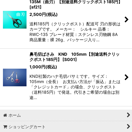
135M（曲刃）【別途送料クリックポスト185円】
[
sf21
]
2,500
円
(税込)
送料185円（クリックポスト）配送可 刃の形状は
カーブです。 メーカー： シルキー 品番：
RWC-135 ブレード材質：ステンレス刃物鋼 8A
商品重量：裸 26g、パッケージ入り…
鼻毛切ばさみ KND 105mm【別途送料クリッ
クポスト185円】
[
SG01
]
1,000
円
(税込)
KND社製のハナ毛切バサミです。サイズ：
105mm（全長） お支払い方法が「振込」または
「クレジットカード」の場合、クリックポスト
（送料185円）で発送。代引きご希望の場合は別
途…
ホーム
ショッピングカート