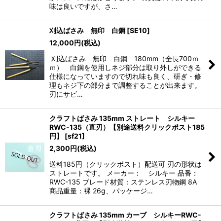
味は良いですが、さ…
刈込ばさみ 無印 白鋼
[
SE10
]
12,000
円
(税込)
刈込ばさみ 無印 白鋼 180mm（全長700ｍ
ｍ） 白鋼を使用しネジ部分は取り外しができる
仕様になっていますので切れ味も良く、研ぎ・修
理もネジ下の部分まで調整することが出来ます。
刃にサビ…
クラフトばさみ 135mm ストレート シルキー
RWC-135（直刃）【別途送料クリックポスト185
円】
[
sf21
]
2,300
円
(税込)
送料185円（クリックポスト）配送可 刃の形状は
ストレートです。 メーカー： シルキー 品番：
RWC-135 ブレード材質：ステンレス刃物鋼 8A
商品重量：裸 26g、パッケージ…
クラフトばさみ 135mm カーブ シルキーRWC-