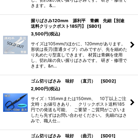
きます。 &…
握りばさみ120mm 源利平 青鋼 先細【別途
送料クリックポスト185円】
[
SB01
]
3,500
円
(税込)
サイズは105mmのほかに、120mmがあります。
形状は長刃(普通タイプ）のみですが、先を細めた
り丸めたり型直しできます。 材質は青鋼を使用
し、切れ味の良い握りばさみです。 研ぎ・修理で
きます。&n…
ゴム切りばさみ 味好 （直刃）
[
SD02
]
2,900
円
(税込)
サイズ：135mmまたは150mm、 10丁以上ご注
文時：お値引きあり、 クリックポスト送料185
円での発送も可能、 ご要望・ご質問がございま
したら先ずはお問い合わせください。 先細のはさ
みで、職人仕…
ゴム切りばさみ 味好 （曲刃）
[
SD01
]