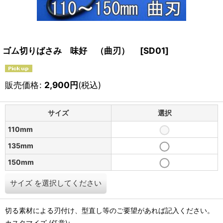
ゴム切りばさみ 味好 （曲刃）
[
SD01
]
販売価格
:
2,900
円
(税込)
サイズ
選択
110mm
135mm
150mm
サイズ
を選択してください
切る素材による刃付け、型直し等のご要望があれば記入ください。
カスタマイズ
(任意)
: