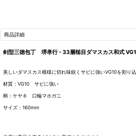
商品詳細
剣型三徳包丁 堺孝行 - 33層槌目ダマスカス和式 VG1
美しいダマスカス模様に切れ味鋭くサビに強いVG10を割り
材質：VG10 サビに強い
柄：ケヤキ 口輪マホガニ
サイズ：160mm