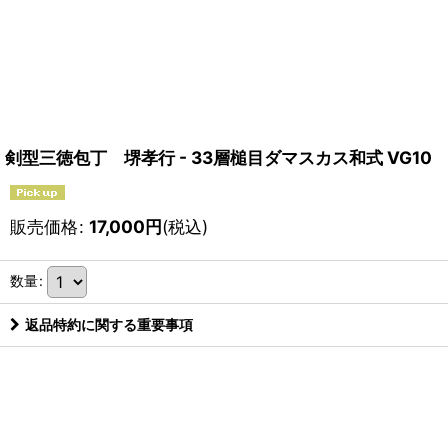
剣型三徳包丁 堺孝行 - 33層槌目ダマスカス和式 VG10
販売価格
:
17,000
円
(税込)
数量
:
返品特約に関する重要事項