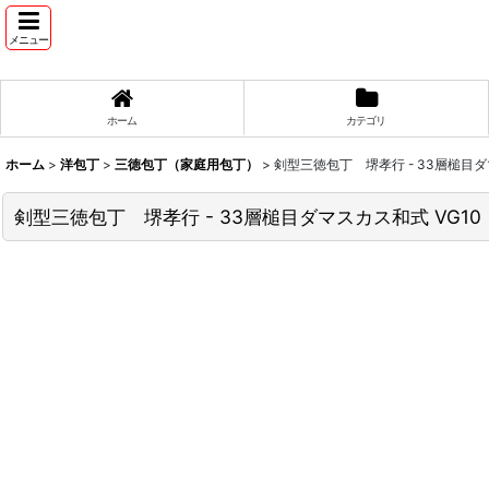
メニュー
ホーム
カテゴリ
ホーム
>
洋包丁
>
三徳包丁（家庭用包丁）
>
剣型三徳包丁 堺孝行 - 33層槌目
剣型三徳包丁 堺孝行 - 33層槌目ダマスカス和式 VG1