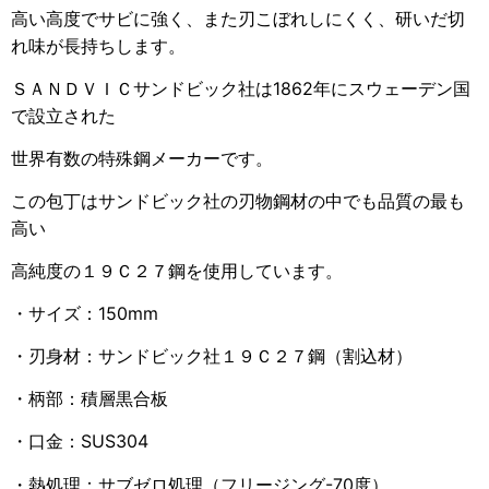
高い高度でサビに強く、また刃こぼれしにくく、研いだ切
れ味が長持ちします。
ＳＡＮＤＶＩＣサンドビック社は1862年にスウェーデン国
で設立された
世界有数の特殊鋼メーカーです。
この包丁はサンドビック社の刃物鋼材の中でも品質の最も
高い
高純度の１９Ｃ２７鋼を使用しています。
・サイズ：150mm
・刃身材：サンドビック社１９Ｃ２７鋼（割込材）
・柄部：積層黒合板
・口金：SUS304
・熱処理：サブゼロ処理（フリージング-70度）