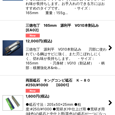
れ味が長持ちします。お手入れのできる方にはお
すすめのタイプです。 ・サイズ：
165mm 重量：155g…
三徳包丁 165mm 源利平 VG10本割込み
[
EA02
]
12,000
円
(税込)
三徳包丁 源利平 VG10本割込み 刃部に使わ
れている鋼はサビに強く、また刃こぼれしにく
く、切れ味が長持ちします。 ・サイズ：
165mm ・刃身材：VG10（割込材） ・柄
部：積層強化木&nb…
両面砥石 キングコンビ砥石 Ｋ－８０
#250/#1000
[
GD01
]
1,600
円
(税込)
●砥石寸法：205x50x25mm ●粒
度:#250/#1000 ●荒研ぎ/中仕上げ用 ●荒研ぎ用
(緑色)の砥石と中仕上用(茶色)の砥石が一つになっ