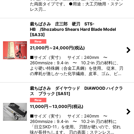
た両面タイプです。 ●用途：大工刃物用・ステン
レス刃…
裁ちばさみ 庄三郎 硬刃 STS-
HB /Shozaburo Shears Hard Blade Model
[
SA33
]
21,000
円
～24,000
円
(税込)
■サイズ（実寸） サイズ：240mm 〜
260mmsize：9.4-in 〜 10.2-in 刃の材料に、
より硬い特殊鋼（合金工具鋼）を使用。 従来、刃
の摩耗が激しかった化学繊維、皮革、ゴム、ビ…
裁ちばさみ ダイヤウッド DIAWOOD ハイクラ
ス ブラック
[
SA51
]
11,000
円
～13,000
円
(税込)
■サイズ（実寸） サイズ：240mm 〜
260mmsize：9.4-in 〜 10.2-in 刃の材料に
「日立SKD-11」を使用。 刃部が硬いので、切れ
味が長持ちします。 刃の表面：ステンレス…