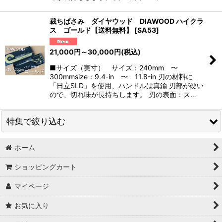
裁ちばさみ ダイヤウッド DIAWOOD ハイクラ
ス ゴールド【送料無料】
[
SA53
]
21,000
円
～30,000
円
(税込)
■サイズ（実寸） サイズ：240mm 〜
300mmsize：9.4-in 〜 11.8-in 刃の材料に
「日立SLD」を使用、ハンドルは真鍮 刃部が硬い
ので、切れ味が長持ちします。 刃の表面：ス…
特集で絞り込む
ホーム
はさみサイズで探す
ショッピングカート
包丁サイズで探す
マイページ
ブランドで探す
お気に入り
価格帯で探す