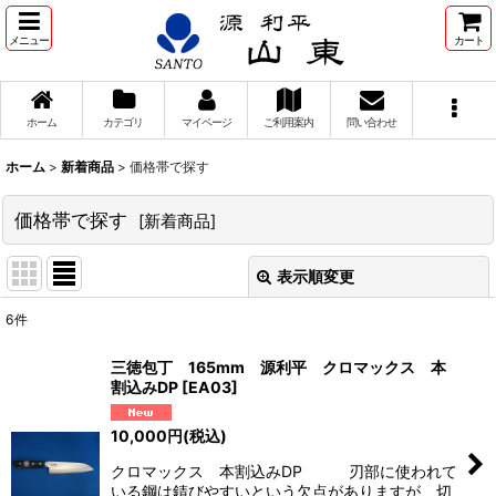
メニュー
カート
ホーム
カテゴリ
マイページ
ご利用案内
問い合わせ
ホーム
>
新着商品
>
価格帯で探す
価格帯で探す
[
新着商品
]
表示順変更
閉じる
6
件
表示数
:
三徳包丁 165mm 源利平 クロマックス 本
割込みDP
[
EA03
]
並び順
:
10,000
円
(税込)
絞り込む
クロマックス 本割込みDP 刃部に使われて
いる鋼は錆びやすいという欠点がありますが、切