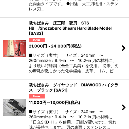
た両面タイプです。 ●用途：大工刃物用・ステン
レス刃…
裁ちばさみ 庄三郎 硬刃 STS-
HB /Shozaburo Shears Hard Blade Model
[
SA33
]
21,000
円
～24,000
円
(税込)
■サイズ（実寸） サイズ：240mm 〜
260mmsize：9.4-in 〜 10.2-in 刃の材料に、
より硬い特殊鋼（合金工具鋼）を使用。 従来、刃
の摩耗が激しかった化学繊維、皮革、ゴム、ビ…
裁ちばさみ ダイヤウッド DIAWOOD ハイクラ
ス ブラック
[
SA51
]
11,000
円
～13,000
円
(税込)
■サイズ（実寸） サイズ：240mm 〜
260mmsize：9.4-in 〜 10.2-in 刃の材料に
「日立SKD-11」を使用。 刃部が硬いので、切れ
味が長持ちします。 刃の表面：ステンレス…