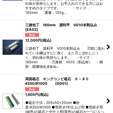
れ味が長持ちします。お手入れのできる方にはお
すすめのタイプです。 ・サイズ：
165mm 重量：155g…
三徳包丁 165mm 源利平 VG10本割込み
[
EA02
]
12,000
円
(税込)
三徳包丁 源利平 VG10本割込み 刃部に使わ
れている鋼はサビに強く、また刃こぼれしにく
く、切れ味が長持ちします。 ・サイズ：
165mm ・刃身材：VG10（割込材） ・柄
部：積層強化木&nb…
両面砥石 キングコンビ砥石 Ｋ－８０
#250/#1000
[
GD01
]
1,600
円
(税込)
●砥石寸法：205x50x25mm ●粒
度:#250/#1000 ●荒研ぎ/中仕上げ用 ●荒研ぎ用
(緑色)の砥石と中仕上用(茶色)の砥石が一つになっ