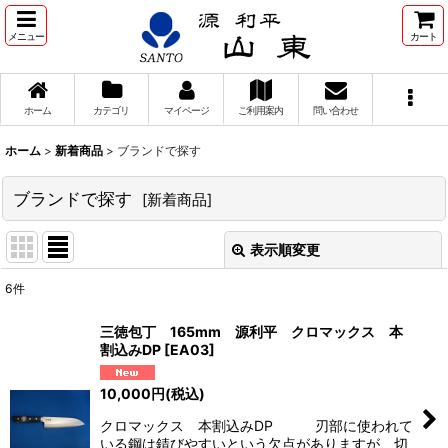
メニュー
カート
ホーム
カテゴリ
マイページ
ご利用案内
問い合わせ
ホーム
>
新着商品
>
ブランドで探す
ブランドで探す
[
新着商品
]
表示順変更
閉じる
6
件
表示数
:
三徳包丁 165mm 源利平 クロマックス 本
割込みDP
[
EA03
]
並び順
:
10,000
円
(税込)
絞り込む
クロマックス 本割込みDP 刃部に使われて
いる鋼は錆びやすいという欠点がありますが、切