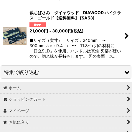
裁ちばさみ ダイヤウッド DIAWOOD ハイクラ
ス ゴールド【送料無料】
[
SA53
]
21,000
円
～30,000
円
(税込)
■サイズ（実寸） サイズ：240mm 〜
300mmsize：9.4-in 〜 11.8-in 刃の材料に
「日立SLD」を使用、ハンドルは真鍮 刃部が硬い
ので、切れ味が長持ちします。 刃の表面：ス…
特集で絞り込む
ホーム
はさみサイズで探す
ショッピングカート
包丁サイズで探す
マイページ
ブランドで探す
お気に入り
価格帯で探す